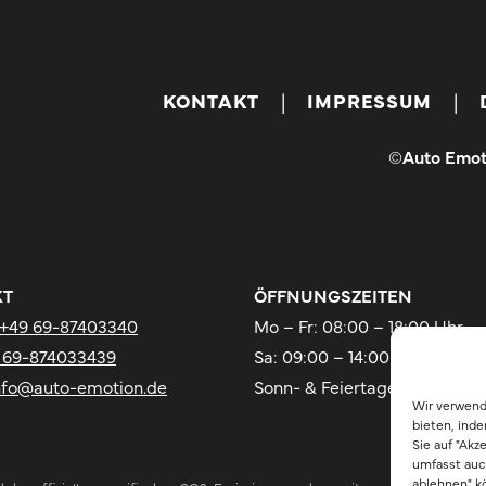
KONTAKT
IMPRESSUM
|
|
©Auto Emot
KT
ÖFFNUNGSZEITEN
+49 69-87403340
Mo – Fr: 08:00 – 18:00 Uhr
 69-874033439
Sa: 09:00 – 14:00 Uhr
nfo@auto-emotion.de
Sonn- & Feiertage geschloss
Wir verwend
bieten, ind
Sie auf "Akz
umfasst auch
ablehnen" k