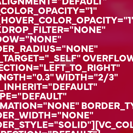
LIGNMENT="DEFAULT"
COLOR_OPACITY="1"
HOVER_COLOR_OPACITY="1
DROP_FILTER="NONE"
DOW="NONE"
ER_RADIUS="NONE"
TARGET="_SELF" OVERFLOW
ECTION="LEFT_TO_RIGHT"
NGTH="0.3" WIDTH="2/3"
_INHERIT="DEFAULT"
PE="DEFAULT"
MATION="NONE" BORDER_T
ER_WIDTH="NONE"
R_STYLE="SOLID"][VC_CO