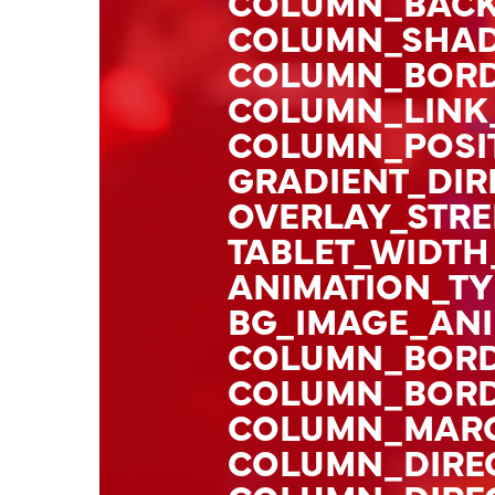
COLUMN_BACK
COLUMN_SHA
COLUMN_BORD
COLUMN_LINK_
COLUMN_POSIT
GRADIENT_DIR
OVERLAY_STREN
TABLET_WIDTH
ANIMATION_TY
BG_IMAGE_ANI
COLUMN_BORD
COLUMN_BORD
COLUMN_MARG
COLUMN_DIREC