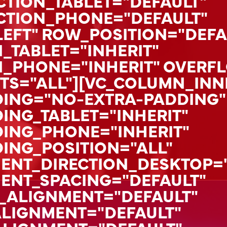
TION_TABLET="DEFAULT"
CTION_PHONE="DEFAULT"
LEFT" ROW_POSITION="DEFA
_TABLET="INHERIT"
_PHONE="INHERIT" OVERFL
TS="ALL"][VC_COLUMN_INN
ING="NO-EXTRA-PADDING"
NG_TABLET="INHERIT"
ING_PHONE="INHERIT"
NG_POSITION="ALL"
ENT_DIRECTION_DESKTOP="
ENT_SPACING="DEFAULT"
_ALIGNMENT="DEFAULT"
ALIGNMENT="DEFAULT"