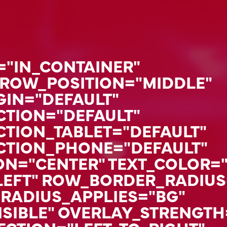
="IN_CONTAINER"
ROW_POSITION="MIDDLE"
IN="DEFAULT"
TION="DEFAULT"
TION_TABLET="DEFAULT"
CTION_PHONE="DEFAULT"
ON="CENTER" TEXT_COLOR=
LEFT" ROW_BORDER_RADIU
RADIUS_APPLIES="BG"
SIBLE" OVERLAY_STRENGTH=