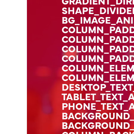
GRADIENT_DIR
SHAPE_DIVIDE
BG_IMAGE_AN
COLUMN_PADD
COLUMN_PADDI
COLUMN_PADD
COLUMN_PADDI
COLUMN_ELEM
COLUMN_ELEM
DESKTOP_TEXT
TABLET_TEXT_
PHONE_TEXT_A
BACKGROUND_
BACKGROUND_