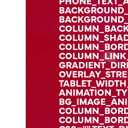
PHONE_TEXT_A
BACKGROUND_
BACKGROUND_
COLUMN_BACK
COLUMN_SHA
COLUMN_BORD
COLUMN_LINK_
GRADIENT_DIR
OVERLAY_STRE
TABLET_WIDTH
ANIMATION_TY
BG_IMAGE_ANI
COLUMN_BORD
COLUMN_BORDE