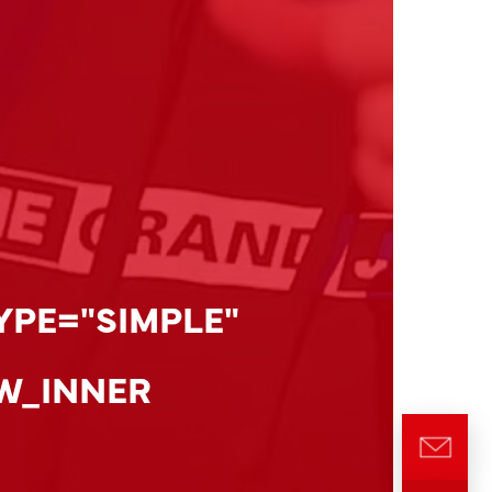
YPE="SIMPLE"
W_INNER