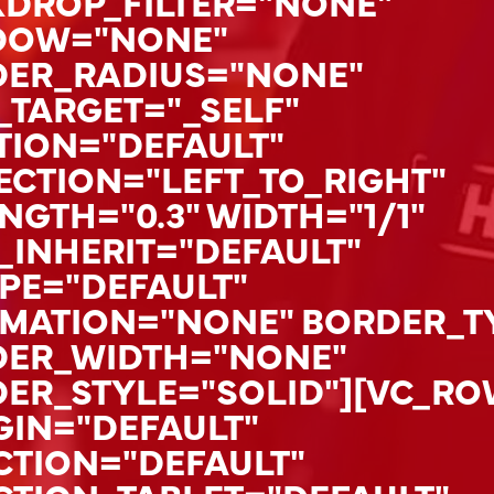
DROP_FILTER="NONE"
DOW="NONE"
ER_RADIUS="NONE"
TARGET="_SELF"
ION="DEFAULT"
ECTION="LEFT_TO_RIGHT"
GTH="0.3" WIDTH="1/1"
_INHERIT="DEFAULT"
PE="DEFAULT"
MATION="NONE" BORDER_T
ER_WIDTH="NONE"
ER_STYLE="SOLID"][VC_RO
IN="DEFAULT"
TION="DEFAULT"