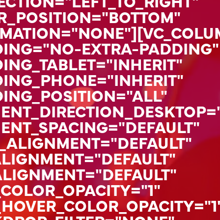
ECTION="LEFT_TO_RIGHT"
R_POSITION="BOTTOM"
IMATION="NONE"][VC_COL
ING="NO-EXTRA-PADDING"
NG_TABLET="INHERIT"
ING_PHONE="INHERIT"
NG_POSITION="ALL"
ENT_DIRECTION_DESKTOP="
ENT_SPACING="DEFAULT"
_ALIGNMENT="DEFAULT"
ALIGNMENT="DEFAULT"
LIGNMENT="DEFAULT"
COLOR_OPACITY="1"
HOVER_COLOR_OPACITY="1