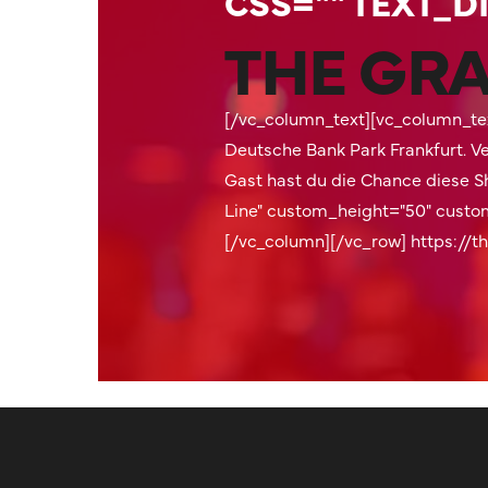
CSS="" TEXT_D
THE GRA
[/vc_column_text][vc_column_tex
Deutsche Bank Park Frankfurt. V
Gast hast du die Chance diese Sh
Line" custom_height="50" custo
[/vc_column][/vc_row]
https://