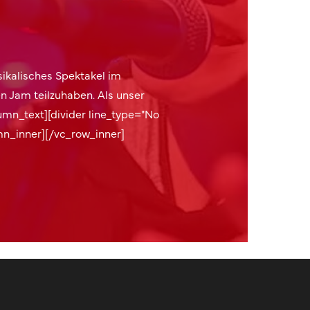
sikalisches Spektakel im
n Jam teilzuhaben. Als unser
umn_text][divider line_type="No
n_inner][/vc_row_inner]