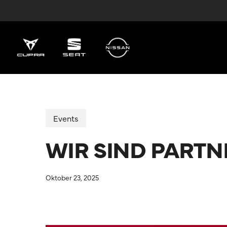
Skip
to
main
content
Events
WIR SIND PARTN
Oktober 23, 2025