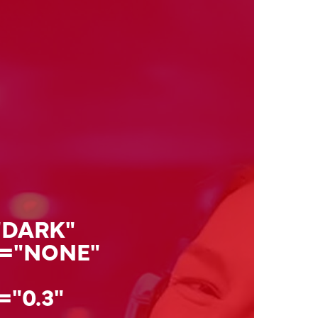
"DARK"
S="NONE"
"0.3"