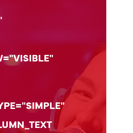
"
="VISIBLE"
YPE="SIMPLE"
LUMN_TEXT