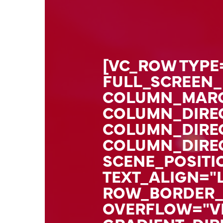
[VC_ROW TYPE
FULL_SCREEN_
COLUMN_MARG
COLUMN_DIREC
COLUMN_DIREC
COLUMN_DIRE
SCENE_POSITI
TEXT_ALIGN="
ROW_BORDER_
OVERFLOW="VI