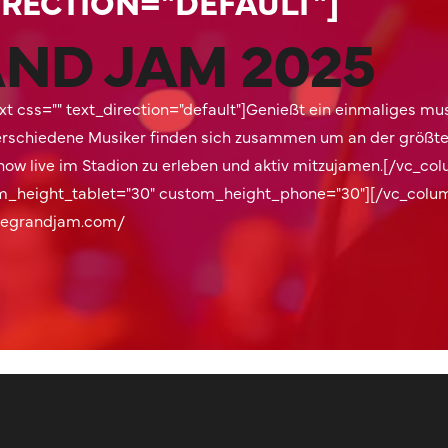
IRECTION="DEFAULT"]
ND JAM 2025
t css="" text_direction="default"]Genießt ein einmaliges mu
erschiedene Musiker finden sich zusammen um an der größte
ow live im Stadion zu erleben und aktiv mitzujamen.[/vc_col
m_height_tablet="30" custom_height_phone="30"][/vc_colum
thegrandjam.com/